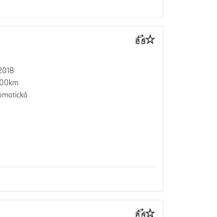
2018
100km
omatická