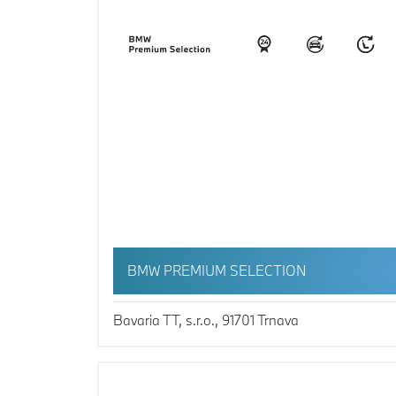
BMW PREMIUM SELECTION
Bavaria TT, s.r.o., 91701 Trnava