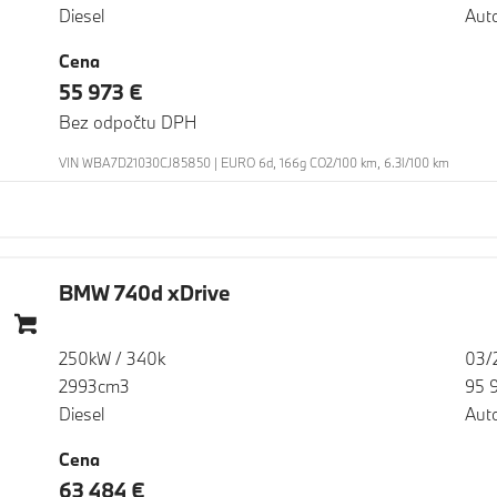
Diesel
Aut
Cena
55 973 €
Bez odpočtu DPH
VIN WBA7D21030CJ85850 | EURO 6d, 166g CO2/100 km, 6.3l/100 km
BMW 740d xDrive
250kW / 340k
03/
2993cm3
95 
Diesel
Aut
Cena
63 484 €