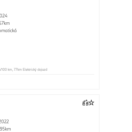
2024
257km
omatická
00 km, 77km Elektrický dojazd
2022
695km