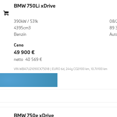
BMW 750Li xDrive
390kW / 531k
08/
4395cm3
89 
Benzín
Aut
Cena
49 900 €
netto 40 569 €
VIN WBA7U21090CK75018 | EURO 6d, 244g CO2/100 km, 10.7l/100 km
BMW 750e xDrive