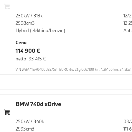
230kW / 313k
12/
2998cm3
12 
Hybrid (elektrina/benzín)
Aut
Cena
114 900 €
netto 93 415 €
VIN WBA41EH040CU33753 | EURO 6e, 26g CO2/100 km, 1.2l/100 km, 24.5kWh/1
BMW 740d xDrive
250kW / 340k
03/
2993cm3
111 