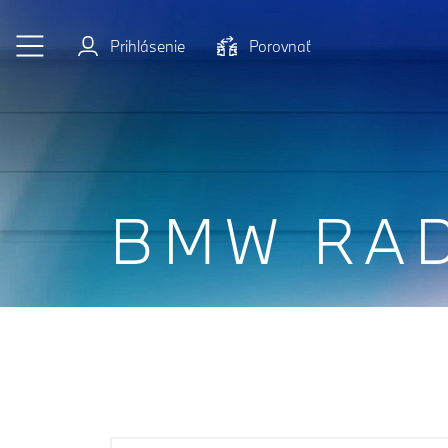
Prejsť na hlavný obsah
Prihlásenie
Porovnať
BMW RAD