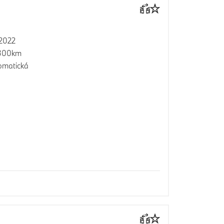
2022
300km
omatická