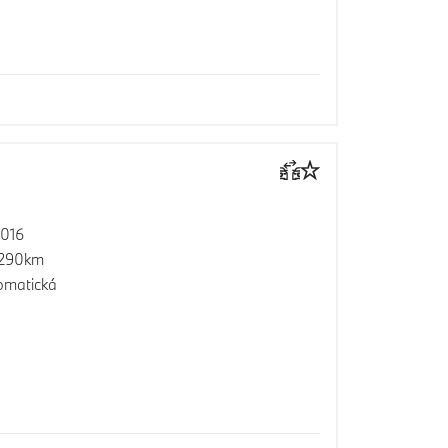
2016
 290km
omatická