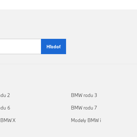
Hľadať
du 2
BMW radu 3
(aktuálne)
du 6
BMW radu 7
 BMW X
Modely BMW i