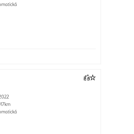
omatická
2022
917km
omatická