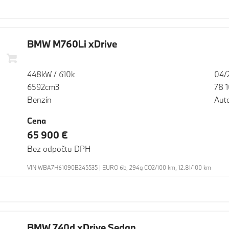
BMW M760Li xDrive
448kW / 610k
04/
6592cm3
78 
Benzín
Aut
Cena
65 900 €
Bez odpočtu DPH
VIN WBA7H61090B245535 | EURO 6b, 294g CO2/100 km, 12.8l/100 km
BMW 740d xDrive Sedan