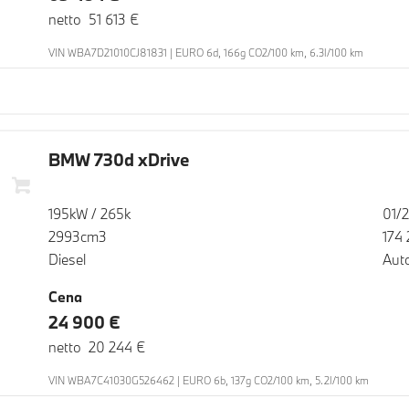
netto 51 613 €
VIN WBA7D21010CJ81831 | EURO 6d, 166g CO2/100 km, 6.3l/100 km
BMW 730d xDrive
195kW / 265k
01/
2993cm3
174
Diesel
Aut
Cena
24 900 €
netto 20 244 €
VIN WBA7C41030G526462 | EURO 6b, 137g CO2/100 km, 5.2l/100 km