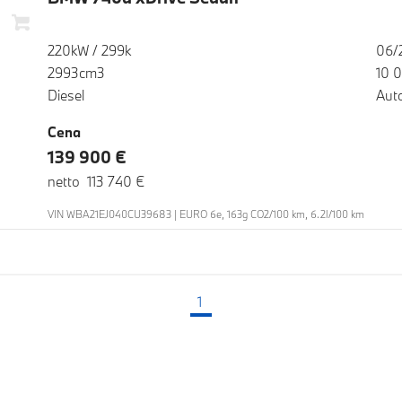
220kW / 299k
06/
2993cm3
10 
Diesel
Aut
Cena
139 900 €
netto 113 740 €
VIN WBA21EJ040CU39683 | EURO 6e, 163g CO2/100 km, 6.2l/100 km
1
(aktuálna strana)