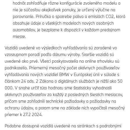
hodnôt zohľadňuje rôzne konfigurácie zvoleného modelu a
nie je súčasťou akejkoľvek ponuky, je určený výlučne na
porovnanie. Príručka o spotrebe paliva a emisiách CO2, ktorá
obsahuje údaje o všetkých modeloch nových osobných
automobilov, je bezplatne k dispozícii v každom predajnom
mieste.
Vozidlá uvedené vo výsledkoch vyhľadávania sú zoradené vo
vzostupnom poradí podľa dátumu výroby. Staršie vozidlá sú
uvedené ako prvé. Všetci poskytovatelia na online trhovisku sú
podnikatelia. Priemerný mesačný počet aktívnych používateľov
vyhľadávania nových vozidiel BMW v Európskej únii v súlade s
článkom 24 ods. 2 Zákona o digitálnych službách je nižší ako 50
000. V snahe určiť túto hodnotu sme štatisticky vyhodnotili
aktívnych používateľov za každý z posledných šiestich mesiacov,
pričom sme zohľadnili technické požiadavky a požiadavky na
ochranu údajov, a potom sme na základe nich vypočítali mesačný
priemer k 27.2 2024.
Podobne dostupné vozidlá uvedené na stránkach s podrobnými