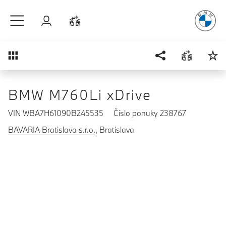
Radosť
z ja
Prejsť na hlavný obsah
Prihlásenie
Porovnať
Prehľad
BMW M760Li xDrive
VIN WBA7H61090B245535
Číslo ponuky 238767
BAVARIA Bratislava s.r.o.
, Bratislava