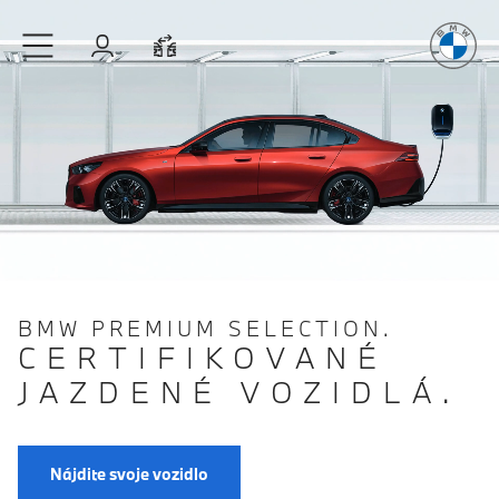
Radosť
z ja
Prejsť na hlavný obsah
Prihlásenie
Porovnať
BMW PREMIUM SELECTION.
CERTIFIKOVANÉ
JAZDENÉ VOZIDLÁ.
Nájdite svoje vozidlo