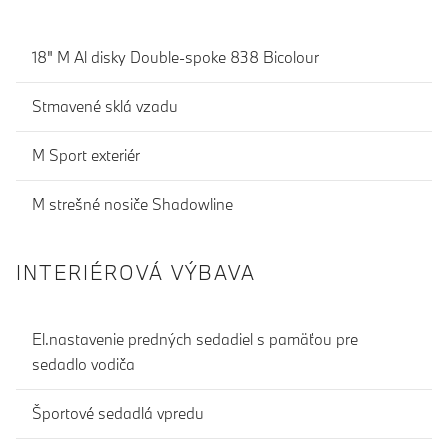
18" M Al disky Double-spoke 838 Bicolour
Stmavené sklá vzadu
M Sport exteriér
M strešné nosiče Shadowline
INTERIÉROVÁ VÝBAVA
El.nastavenie predných sedadiel s pamäťou pre
sedadlo vodiča
Športové sedadlá vpredu