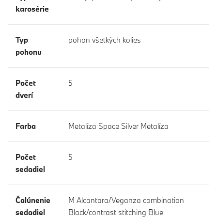
karosérie
Typ
pohon všetkých kolies
pohonu
Počet
5
dverí
Farba
Metalíza Space Silver Metalíza
Počet
5
sedadiel
Čalúnenie
M Alcantara/Veganza combination
sedadiel
Black/contrast stitching Blue