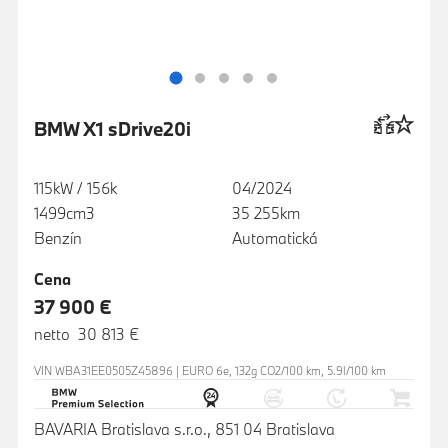
BMW X1 sDrive20i
115kW / 156k
04/2024
1499cm3
35 255km
Benzín
Automatická
Cena
37 900 €
netto 30 813 €
VIN WBA31EE0505Z45896 | EURO 6e, 132g CO2/100 km, 5.9l/100 km
BAVARIA Bratislava s.r.o., 851 04 Bratislava