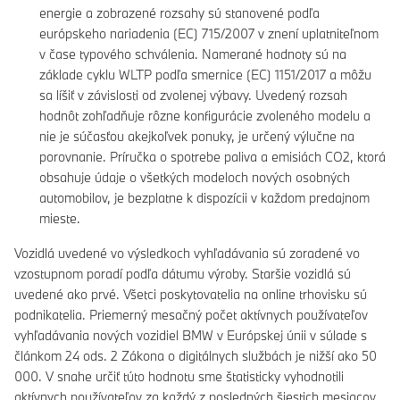
energie a zobrazené rozsahy sú stanovené podľa
európskeho nariadenia (EC) 715/2007 v znení uplatniteľnom
v čase typového schválenia. Namerané hodnoty sú na
základe cyklu WLTP podľa smernice (EC) 1151/2017 a môžu
sa líšiť v závislosti od zvolenej výbavy. Uvedený rozsah
hodnôt zohľadňuje rôzne konfigurácie zvoleného modelu a
nie je súčasťou akejkoľvek ponuky, je určený výlučne na
porovnanie. Príručka o spotrebe paliva a emisiách CO2, ktorá
obsahuje údaje o všetkých modeloch nových osobných
automobilov, je bezplatne k dispozícii v každom predajnom
mieste.
Vozidlá uvedené vo výsledkoch vyhľadávania sú zoradené vo
vzostupnom poradí podľa dátumu výroby. Staršie vozidlá sú
uvedené ako prvé. Všetci poskytovatelia na online trhovisku sú
podnikatelia. Priemerný mesačný počet aktívnych používateľov
vyhľadávania nových vozidiel BMW v Európskej únii v súlade s
článkom 24 ods. 2 Zákona o digitálnych službách je nižší ako 50
000. V snahe určiť túto hodnotu sme štatisticky vyhodnotili
aktívnych používateľov za každý z posledných šiestich mesiacov,