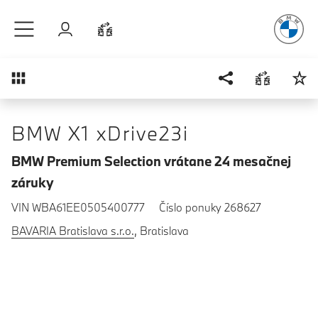
Radosť
z ja
Prejsť na hlavný obsah
Prihlásenie
Porovnať
Prehľad
BMW X1 xDrive23i
BMW Premium Selection vrátane 24 mesačnej
záruky
VIN WBA61EE0505400777
Číslo ponuky 268627
BAVARIA Bratislava s.r.o.
, Bratislava