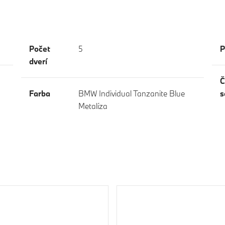
Počet
5
P
dverí
Č
Farba
BMW Individual Tanzanite Blue
s
Metalíza