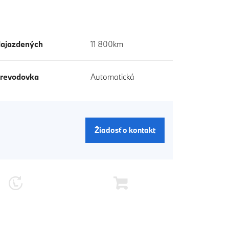
ajazdených
11 800km
revodovka
Automatická
Žiadosť o kontakt