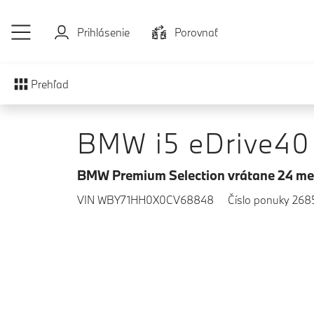
Prejsť na hlavný obsah
Prihlásenie
Porovnať
Prehľad
BMW i5 eDrive40
BMW Premium Selection vrátane 24 me
VIN WBY71HH0X0CV68848
Číslo ponuky 26