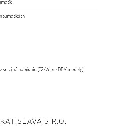
umatík
 pneumatikách
re verejné nabíjanie (22kW pre BEV modely)
RATISLAVA S.R.O.