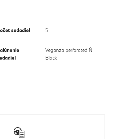
očet sedadiel
5
alúnenie
Veganza perforated Ń
edadiel
Black