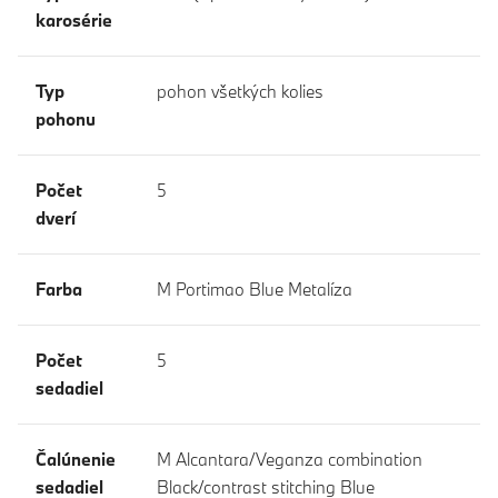
karosérie
Typ
pohon všetkých kolies
pohonu
Počet
5
dverí
Farba
M Portimao Blue Metalíza
Počet
5
sedadiel
Čalúnenie
M Alcantara/Veganza combination
sedadiel
Black/contrast stitching Blue