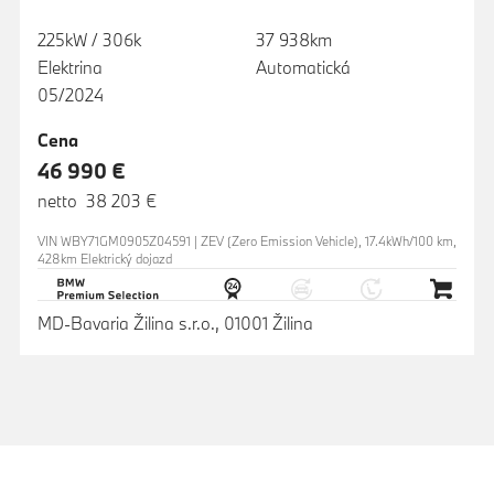
225kW / 306k
37 938km
Elektrina
Automatická
05/2024
Cena
46 990 €
netto 38 203 €
VIN WBY71GM0905Z04591 | ZEV (Zero Emission Vehicle), 17.4kWh/100 km,
428km Elektrický dojazd
MD-Bavaria Žilina s.r.o., 01001 Žilina