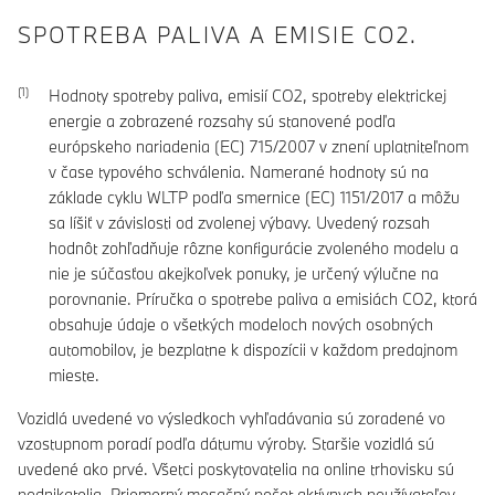
SPOTREBA PALIVA A EMISIE CO2.
Hodnoty spotreby paliva, emisií CO2, spotreby elektrickej
energie a zobrazené rozsahy sú stanovené podľa
európskeho nariadenia (EC) 715/2007 v znení uplatniteľnom
v čase typového schválenia. Namerané hodnoty sú na
základe cyklu WLTP podľa smernice (EC) 1151/2017 a môžu
sa líšiť v závislosti od zvolenej výbavy. Uvedený rozsah
hodnôt zohľadňuje rôzne konfigurácie zvoleného modelu a
nie je súčasťou akejkoľvek ponuky, je určený výlučne na
porovnanie. Príručka o spotrebe paliva a emisiách CO2, ktorá
obsahuje údaje o všetkých modeloch nových osobných
automobilov, je bezplatne k dispozícii v každom predajnom
mieste.
Vozidlá uvedené vo výsledkoch vyhľadávania sú zoradené vo
vzostupnom poradí podľa dátumu výroby. Staršie vozidlá sú
uvedené ako prvé. Všetci poskytovatelia na online trhovisku sú
podnikatelia. Priemerný mesačný počet aktívnych používateľov