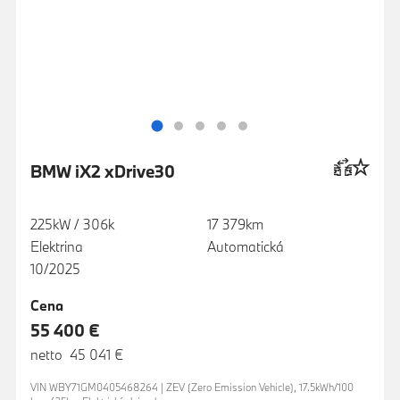
BMW iX2 xDrive30
225kW / 306k
17 379km
Elektrina
Automatická
10/2025
Cena
55 400 €
netto 45 041 €
VIN WBY71GM0405468264 | ZEV (Zero Emission Vehicle), 17.5kWh/100