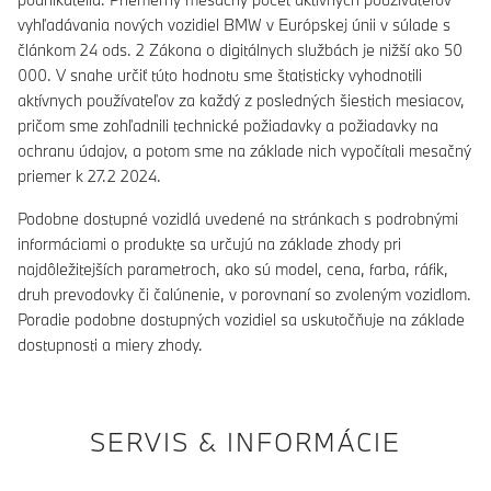
vyhľadávania nových vozidiel BMW v Európskej únii v súlade s
článkom 24 ods. 2 Zákona o digitálnych službách je nižší ako 50
000. V snahe určiť túto hodnotu sme štatisticky vyhodnotili
aktívnych používateľov za každý z posledných šiestich mesiacov,
pričom sme zohľadnili technické požiadavky a požiadavky na
ochranu údajov, a potom sme na základe nich vypočítali mesačný
priemer k 27.2 2024.
Podobne dostupné vozidlá uvedené na stránkach s podrobnými
informáciami o produkte sa určujú na základe zhody pri
najdôležitejších parametroch, ako sú model, cena, farba, ráfik,
druh prevodovky či čalúnenie, v porovnaní so zvoleným vozidlom.
Poradie podobne dostupných vozidiel sa uskutočňuje na základe
dostupnosti a miery zhody.
SERVIS & INFORMÁCIE