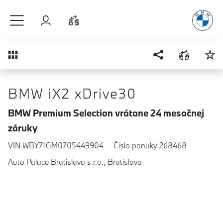
Radosť
z ja
Prejsť na hlavný obsah
Prihlásenie
Porovnať
Prehľad
BMW iX2 xDrive30
BMW Premium Selection vrátane 24 mesačnej
záruky
VIN WBY71GM0705449904
Číslo ponuky 268468
Auto Palace Bratislava s.r.o.
, Bratislava