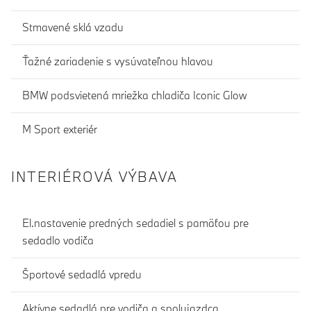
Stmavené sklá vzadu
Ťažné zariadenie s vysúvateľnou hlavou
BMW podsvietená mriežka chladiča Iconic Glow
M Sport exteriér
INTERIÉROVÁ VÝBAVA
El.nastavenie predných sedadiel s pamäťou pre
sedadlo vodiča
Športové sedadlá vpredu
Aktívne sedadlá pre vodiča a spolujazdca