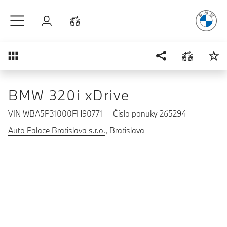
Radosť
z ja
Prejsť na hlavný obsah
Prihlásenie
Porovnať
Prehľad
BMW 320i xDrive
VIN WBA5P31000FH90771
Číslo ponuky 265294
Auto Palace Bratislava s.r.o.
, Bratislava