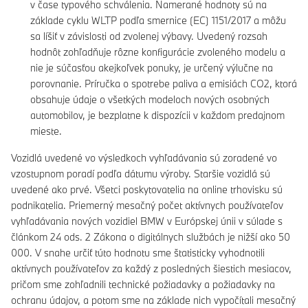
v čase typového schválenia. Namerané hodnoty sú na
základe cyklu WLTP podľa smernice (EC) 1151/2017 a môžu
sa líšiť v závislosti od zvolenej výbavy. Uvedený rozsah
hodnôt zohľadňuje rôzne konfigurácie zvoleného modelu a
nie je súčasťou akejkoľvek ponuky, je určený výlučne na
porovnanie. Príručka o spotrebe paliva a emisiách CO2, ktorá
obsahuje údaje o všetkých modeloch nových osobných
automobilov, je bezplatne k dispozícii v každom predajnom
mieste.
Vozidlá uvedené vo výsledkoch vyhľadávania sú zoradené vo
vzostupnom poradí podľa dátumu výroby. Staršie vozidlá sú
uvedené ako prvé. Všetci poskytovatelia na online trhovisku sú
podnikatelia. Priemerný mesačný počet aktívnych používateľov
vyhľadávania nových vozidiel BMW v Európskej únii v súlade s
článkom 24 ods. 2 Zákona o digitálnych službách je nižší ako 50
000. V snahe určiť túto hodnotu sme štatisticky vyhodnotili
aktívnych používateľov za každý z posledných šiestich mesiacov,
pričom sme zohľadnili technické požiadavky a požiadavky na
ochranu údajov, a potom sme na základe nich vypočítali mesačný