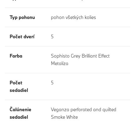
Typ pohonu
pohon všetkých kolies
Počet dverí
5
Farba
Sophisto Grey Brilliant Effect
Metalíza
Počet
5
sedadiel
Čalúnenie
Veganza perforated and quilted
sedadiel
Smoke White