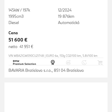
145kW / 197k
12/2024
1995cm3
19 876km
Diesel
Automatická
Cena
51 600 €
netto 41 951 €
VIN WBA21GW090CU21748 | EURO 6e, 153g CO2/100 km, 5.8l/100 km
BAVARIA Bratislava s.r.o., 851 04 Bratislava