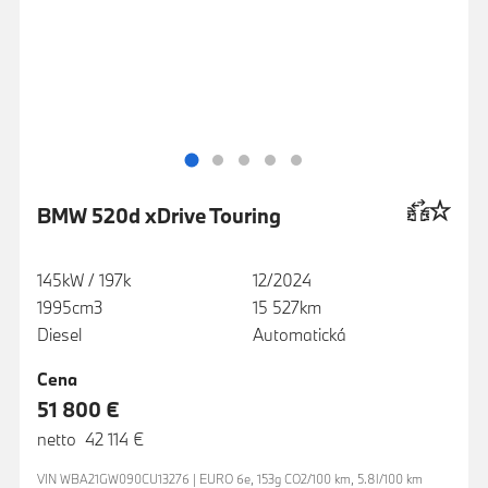
BMW 520d xDrive Touring
145kW / 197k
12/2024
1995cm3
15 527km
Diesel
Automatická
Cena
51 800 €
netto 42 114 €
VIN WBA21GW090CU13276 | EURO 6e, 153g CO2/100 km, 5.8l/100 km