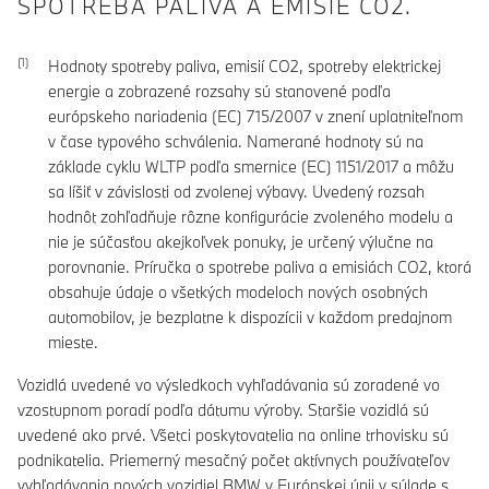
SPOTREBA PALIVA A EMISIE CO2.
Hodnoty spotreby paliva, emisií CO2, spotreby elektrickej
energie a zobrazené rozsahy sú stanovené podľa
európskeho nariadenia (EC) 715/2007 v znení uplatniteľnom
v čase typového schválenia. Namerané hodnoty sú na
základe cyklu WLTP podľa smernice (EC) 1151/2017 a môžu
sa líšiť v závislosti od zvolenej výbavy. Uvedený rozsah
hodnôt zohľadňuje rôzne konfigurácie zvoleného modelu a
nie je súčasťou akejkoľvek ponuky, je určený výlučne na
porovnanie. Príručka o spotrebe paliva a emisiách CO2, ktorá
obsahuje údaje o všetkých modeloch nových osobných
automobilov, je bezplatne k dispozícii v každom predajnom
mieste.
Vozidlá uvedené vo výsledkoch vyhľadávania sú zoradené vo
vzostupnom poradí podľa dátumu výroby. Staršie vozidlá sú
uvedené ako prvé. Všetci poskytovatelia na online trhovisku sú
podnikatelia. Priemerný mesačný počet aktívnych používateľov
vyhľadávania nových vozidiel BMW v Európskej únii v súlade s