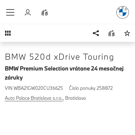
Radosť
z ja
Prejsť na hlavný obsah
Prihlásenie
Porovnať
Prehľad
BMW 520d xDrive Touring
BMW Premium Selection vrátane 24 mesačnej
záruky
VIN WBA21GW020CU36625
Číslo ponuky 258872
Auto Palace Bratislava s.r.o.
, Bratislava