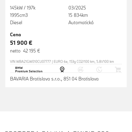
145kW / 197k
03/2025
1995cm3
15 834km
Diesel
Automatická
Cena
51 900 €
netto 42 195 €
VIN WBA21GW010CU07777 | EURO 6e, 153g CO2/100 km, 5.8l/100 km
BAVARIA Bratislava s.r.o., 851 04 Bratislava