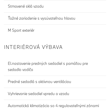
Stmavené sklá vzadu
Ťažné zariadenie s vysúvateľnou hlavou
M Sport exteriér
INTERIÉROVÁ VÝBAVA
El.nastavenie predných sedadiel s pamäťou pre
sedadlo vodiča
Predné sedadlá s aktívnou ventiláciou
Vyhrievanie sedadiel vpredu a vzadu
Automatická klimatizácia so 4 regulovateľnými zónami