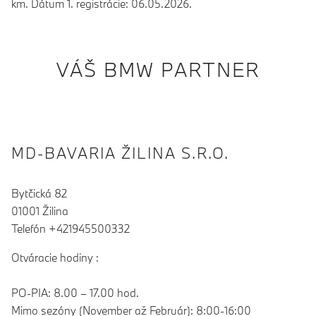
km. Dátum 1. registrácie: 06.05.2026.
VÁŠ BMW PARTNER
MD-BAVARIA ŽILINA S.R.O.
Bytčická 82
01001 Žilina
Telefón +421945500332
Otváracie hodiny :
PO-PIA: 8.00 – 17.00 hod.
Mimo sezóny (November až Február): 8:00-16:00