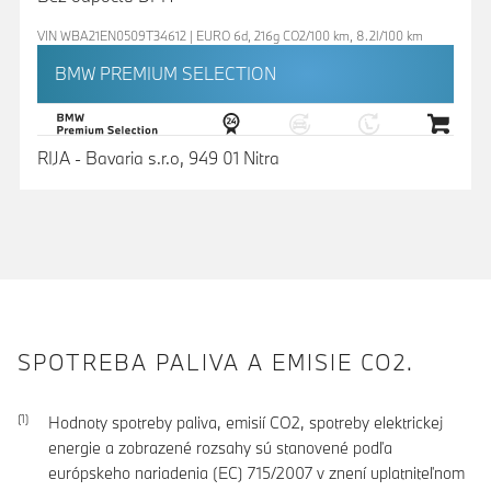
VIN WBA21EN0509T34612 | EURO 6d, 216g CO2/100 km, 8.2l/100 km
BMW PREMIUM SELECTION
RIJA - Bavaria s.r.o, 949 01 Nitra
SPOTREBA PALIVA A EMISIE CO2.
Hodnoty spotreby paliva, emisií CO2, spotreby elektrickej
energie a zobrazené rozsahy sú stanovené podľa
európskeho nariadenia (EC) 715/2007 v znení uplatniteľnom