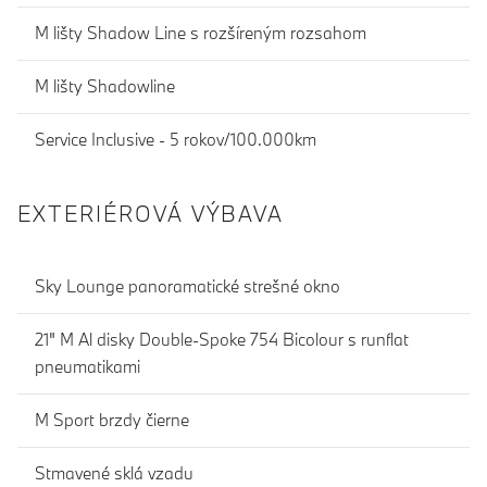
M lišty Shadow Line s rozšíreným rozsahom
M lišty Shadowline
Service Inclusive - 5 rokov/100.000km
EXTERIÉROVÁ VÝBAVA
Sky Lounge panoramatické strešné okno
21" M Al disky Double-Spoke 754 Bicolour s runflat
pneumatikami
M Sport brzdy čierne
Stmavené sklá vzadu