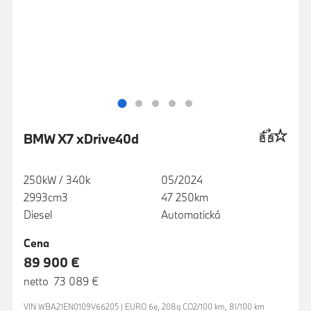
BMW X7 xDrive40d
250kW / 340k
05/2024
2993cm3
47 250km
Diesel
Automatická
Cena
89 900 €
netto 73 089 €
VIN WBA21EN0109V66205 | EURO 6e, 208g CO2/100 km, 8l/100 km