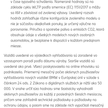
v čase typového schválenia. Namerané hodnoty sú na
základe cyklu WLTP podľa smernice (EC) 1151/2017 a môžu
sa líšiť v závislosti od zvolenej výbavy. Uvedený rozsah
hodnôt zohľadňuje rôzne konfigurácie zvoleného modelu a
nie je súčasťou akejkoľvek ponuky, je určený výlučne na
porovnanie. Príručka o spotrebe paliva a emisiách CO2, ktorá
obsahuje údaje o všetkých modeloch nových osobných
automobilov, je bezplatne k dispozícii v každom predajnom
mieste.
Vozidlá uvedené vo výsledkoch vyhľadávania sú zoradené vo
vzostupnom poradí podľa dátumu výroby. Staršie vozidlá sú
uvedené ako prvé. Všetci poskytovatelia na online trhovisku sú
podnikatelia. Priemerný mesačný počet aktívnych používateľov
vyhľadávania nových vozidiel BMW v Európskej únii v súlade s
článkom 24 ods. 2 Zákona o digitálnych službách je nižší ako 50
000. V snahe určiť túto hodnotu sme štatisticky vyhodnotili
aktívnych používateľov za každý z posledných šiestich mesiacov,
pričom sme zohľadnili technické požiadavky a požiadavky na
ochranu údajov, a potom sme na základe nich vypočítali mesačný