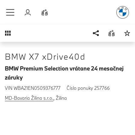
Radosť
z ja
Prejsť na hlavný obsah
Prihlásenie
Porovnať
Prehľad
BMW X7 xDrive40d
BMW Premium Selection vrátane 24 mesačnej
záruky
VIN WBA21EN0509376777
Číslo ponuky 257766
MD-Bavaria Žilina s.r.o.
, Žilina