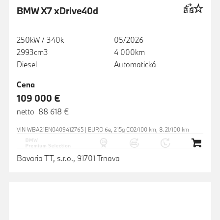
BMW X7 xDrive40d
250kW / 340k
05/2026
2993cm3
4 000km
Diesel
Automatická
Cena
109 000 €
netto 88 618 €
VIN WBA21EN0409412765 | EURO 6e, 215g CO2/100 km, 8.2l/100 km
Bavaria TT, s.r.o., 91701 Trnava