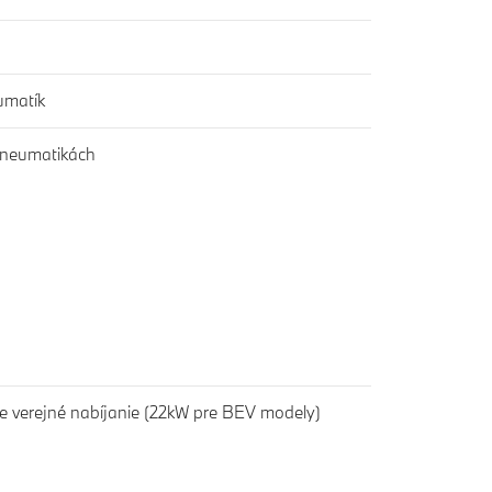
umatík
 pneumatikách
re verejné nabíjanie (22kW pre BEV modely)