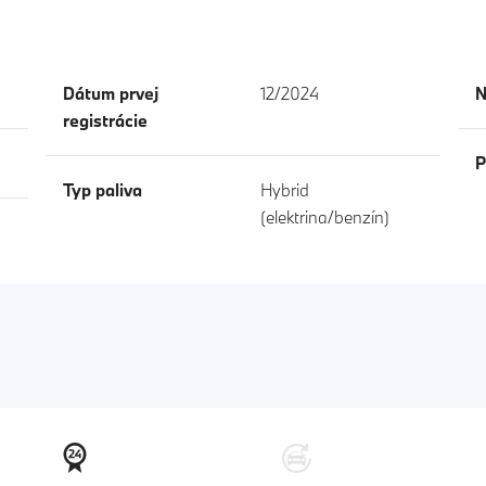
Dátum prvej
12/2024
N
registrácie
P
Typ paliva
Hybrid
(elektrina/benzín)