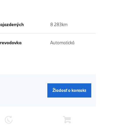
ajazdených
8 283km
revodovka
Automatická
Žiadosť o kontakt