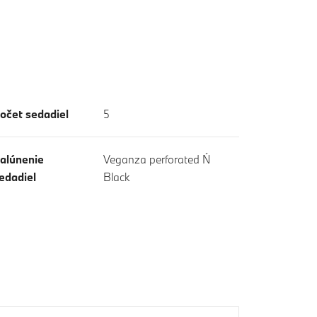
očet sedadiel
5
alúnenie
Veganza perforated Ń
edadiel
Black