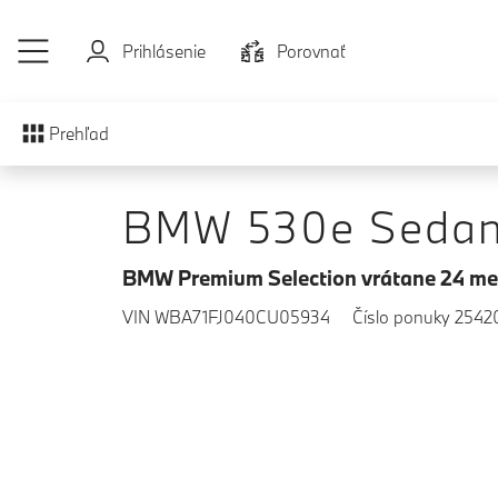
Prejsť na hlavný obsah
Prihlásenie
Porovnať
Prehľad
BMW 530e Seda
BMW Premium Selection vrátane 24 me
VIN WBA71FJ040CU05934
Číslo ponuky 2542