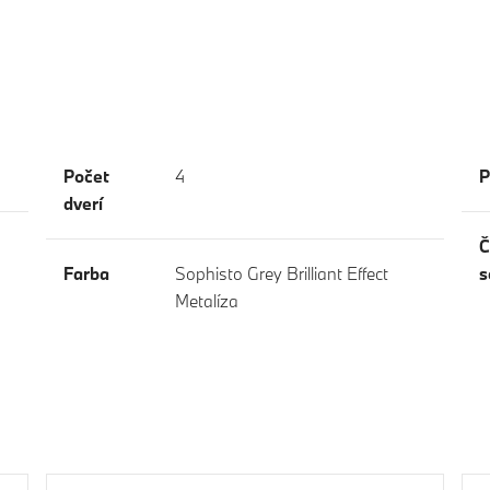
Počet
4
P
dverí
Č
Farba
Sophisto Grey Brilliant Effect
s
Metalíza