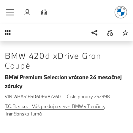
Radosť
z ja
Prejsť na hlavný obsah
Prihlásenie
Porovnať
Prehľad
BMW 420d xDrive Gran
Coupé
BMW Premium Selection vrátane 24 mesačnej
záruky
VIN WBA51FR060FV87260
Číslo ponuky 252998
T.O.B. s.r.o. - Váš predaj a servis BMW v Trenčíne
,
Trenčianska Turná