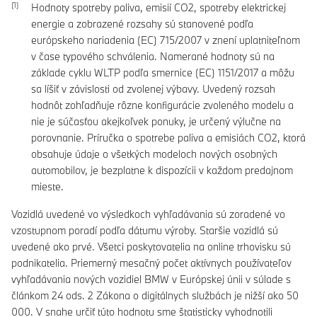
Hodnoty spotreby paliva, emisií CO2, spotreby elektrickej
energie a zobrazené rozsahy sú stanovené podľa
európskeho nariadenia (EC) 715/2007 v znení uplatniteľnom
v čase typového schválenia. Namerané hodnoty sú na
základe cyklu WLTP podľa smernice (EC) 1151/2017 a môžu
sa líšiť v závislosti od zvolenej výbavy. Uvedený rozsah
hodnôt zohľadňuje rôzne konfigurácie zvoleného modelu a
nie je súčasťou akejkoľvek ponuky, je určený výlučne na
porovnanie. Príručka o spotrebe paliva a emisiách CO2, ktorá
obsahuje údaje o všetkých modeloch nových osobných
automobilov, je bezplatne k dispozícii v každom predajnom
mieste.
Vozidlá uvedené vo výsledkoch vyhľadávania sú zoradené vo
vzostupnom poradí podľa dátumu výroby. Staršie vozidlá sú
uvedené ako prvé. Všetci poskytovatelia na online trhovisku sú
podnikatelia. Priemerný mesačný počet aktívnych používateľov
vyhľadávania nových vozidiel BMW v Európskej únii v súlade s
článkom 24 ods. 2 Zákona o digitálnych službách je nižší ako 50
000. V snahe určiť túto hodnotu sme štatisticky vyhodnotili