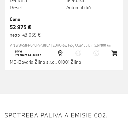
1995cm3
18 905km
Diesel
Automatická
Cena
52 975 €
netto 43 069 €
VIN WBA51FR040FV43807 | EURO 6e, 145g CO2/100 km, 5.6l/100 km
MD-Bavaria Žilina s.r.o., 01001 Žilina
SPOTREBA PALIVA A EMISIE CO2.