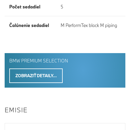
Počet sedadiel
5
Čalúnenie sedadiel
M PerformTex black M piping
BMW PREMIUM SELECTION
ZOBRAZIŤ DETAILY…
EMISIE