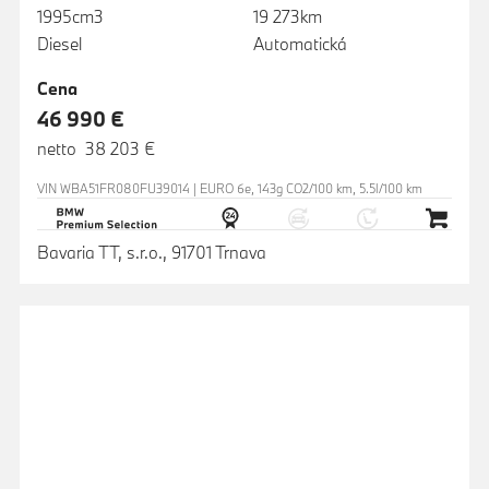
1995cm3
19 273km
Diesel
Automatická
Cena
46 990 €
netto 38 203 €
VIN WBA51FR080FU39014 | EURO 6e, 143g CO2/100 km, 5.5l/100 km
Bavaria TT, s.r.o., 91701 Trnava