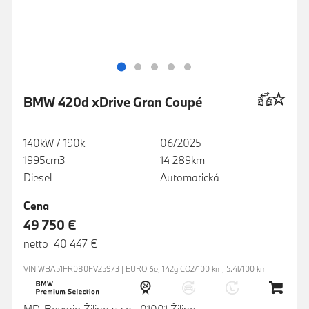
BMW 420d xDrive Gran Coupé
140kW / 190k
06/2025
1995cm3
14 289km
Diesel
Automatická
Cena
49 750 €
netto 40 447 €
VIN WBA51FR080FV25973 | EURO 6e, 142g CO2/100 km, 5.4l/100 km
MD-Bavaria Žilina s.r.o., 01001 Žilina