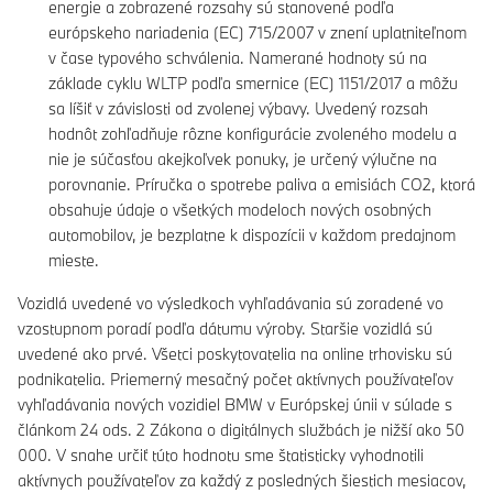
energie a zobrazené rozsahy sú stanovené podľa
európskeho nariadenia (EC) 715/2007 v znení uplatniteľnom
v čase typového schválenia. Namerané hodnoty sú na
základe cyklu WLTP podľa smernice (EC) 1151/2017 a môžu
sa líšiť v závislosti od zvolenej výbavy. Uvedený rozsah
hodnôt zohľadňuje rôzne konfigurácie zvoleného modelu a
nie je súčasťou akejkoľvek ponuky, je určený výlučne na
porovnanie. Príručka o spotrebe paliva a emisiách CO2, ktorá
obsahuje údaje o všetkých modeloch nových osobných
automobilov, je bezplatne k dispozícii v každom predajnom
mieste.
Vozidlá uvedené vo výsledkoch vyhľadávania sú zoradené vo
vzostupnom poradí podľa dátumu výroby. Staršie vozidlá sú
uvedené ako prvé. Všetci poskytovatelia na online trhovisku sú
podnikatelia. Priemerný mesačný počet aktívnych používateľov
vyhľadávania nových vozidiel BMW v Európskej únii v súlade s
článkom 24 ods. 2 Zákona o digitálnych službách je nižší ako 50
000. V snahe určiť túto hodnotu sme štatisticky vyhodnotili
aktívnych používateľov za každý z posledných šiestich mesiacov,