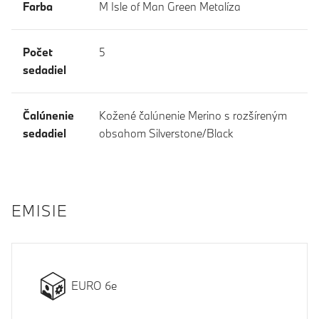
Farba
M Isle of Man Green Metalíza
Počet
5
sedadiel
Čalúnenie
Kožené čalúnenie Merino s rozšíreným
sedadiel
obsahom Silverstone/Black
EMISIE
EURO 6e