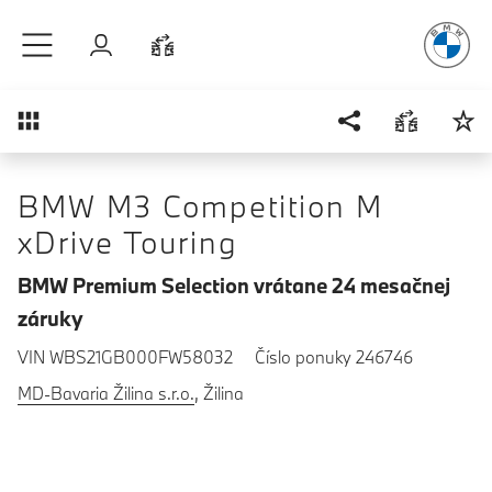
Radosť
z ja
Prejsť na hlavný obsah
Prihlásenie
Porovnať
Prehľad
BMW M3 Competition M
xDrive Touring
BMW Premium Selection vrátane 24 mesačnej
záruky
VIN WBS21GB000FW58032
Číslo ponuky 246746
MD-Bavaria Žilina s.r.o.
, Žilina