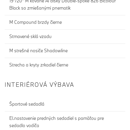
19"/20" M kované Al disky Double-spoke 826 Bicolour
Black so zmiešanými pnematik
M Compound brzdy čierne
Stmavené sklá vzadu
M strešné nosiče Shadowline
Strecha a kryty zrkadiel čierne
INTERIÉROVÁ VÝBAVA
Športové sedadlá
El.nastavenie predných sedadiel s pamäťou pre
sedadlo vodiča