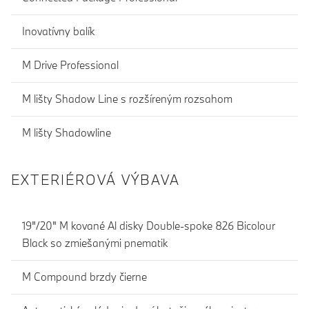
Inovatívny balík
M Drive Professional
M lišty Shadow Line s rozšíreným rozsahom
M lišty Shadowline
EXTERIÉROVÁ VÝBAVA
19"/20" M kované Al disky Double-spoke 826 Bicolour
Black so zmiešanými pnematik
M Compound brzdy čierne