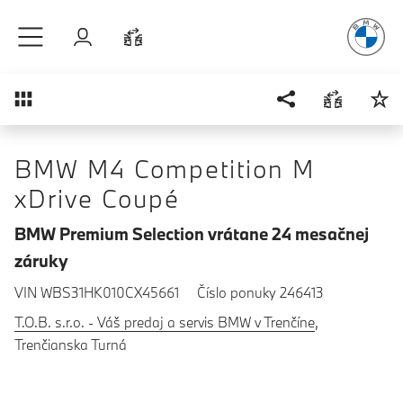
Radosť
z ja
Prejsť na hlavný obsah
Prihlásenie
Porovnať
Prehľad
BMW M4 Competition M
xDrive Coupé
BMW Premium Selection vrátane 24 mesačnej
záruky
VIN WBS31HK010CX45661
Číslo ponuky 246413
T.O.B. s.r.o. - Váš predaj a servis BMW v Trenčíne
,
Trenčianska Turná