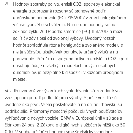
Hodnoty spotreby paliva, emisií CO2, spotreby elektrickej
energie a zobrazené rozsahy sú stanovené podľa
európskeho nariadenia (EC) 715/2007 v znení uplatniteľnom
v čase typového schválenia. Namerané hodnoty sú na
základe cyklu WLTP podľa smernice (EC) 1151/2017 a môžu
sa líšiť v závislosti od zvolenej výbavy. Uvedený rozsah
hodnôt zohľadňuje rôzne konfigurácie zvoleného modelu a
nie je súčasťou akejkoľvek ponuky, je určený výlučne na
porovnanie. Príručka o spotrebe paliva a emisiách CO2, ktorá
obsahuje údaje o všetkých modeloch nových osobných
automobilov, je bezplatne k dispozícii v každom predajnom
mieste.
Vozidlá uvedené vo výsledkoch vyhľadávania sú zoradené vo
vzostupnom poradí podľa dátumu výroby. Staršie vozidlá sú
uvedené ako prvé. Všetci poskytovatelia na online trhovisku sú
podnikatelia. Priemerný mesačný počet aktívnych používateľov
vyhľadávania nových vozidiel BMW v Európskej únii v súlade s
článkom 24 ods. 2 Zákona o digitálnych službách je nižší ako 50
000. V snahe určiť túto hodnotu sme štatisticky vyhodnotili