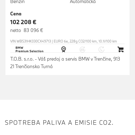
Benzín
Automatická
Cena
102 208 €
netto 83 096 €
VIN WBS31HK030CX49713 | EURO 6e, 228g CO2/100 km, 10.1l/100 km
T.O.B. s.r.o. - Váš predaj a servis BMW v Trenčíne, 913
21 Trenčianska Turná
SPOTREBA PALIVA A EMISIE CO2.