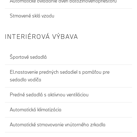
Automatické ovládanie dverí batožinovéhopriestoru
Stmavené sklá vzadu
INTERIÉROVÁ VÝBAVA
Športové sedadlá
El.nastavenie predných sedadiel s pamäťou pre
sedadlo vodiča
Predné sedadlá s aktívnou ventiláciou
Automatická klimatizácia
Automatické stmavovanie vnútorného zrkadla