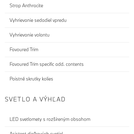
Strop Anthracite
Vyhrievanie sedadiel vpredu
Vyhrievanie volantu
Favoured Trim
Favoured Trim specific add. contents
Poistné skrutky kolies
SVETLO A VÝHĽAD
LED svetlomety s rozšíreným obsahom
Asistent diaľkových svetiel