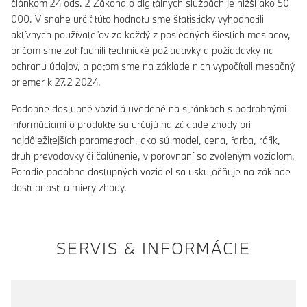
článkom 24 ods. 2 Zákona o digitálnych službách je nižší ako 50
000. V snahe určiť túto hodnotu sme štatisticky vyhodnotili
aktívnych používateľov za každý z posledných šiestich mesiacov,
pričom sme zohľadnili technické požiadavky a požiadavky na
ochranu údajov, a potom sme na základe nich vypočítali mesačný
priemer k 27.2 2024.
Podobne dostupné vozidlá uvedené na stránkach s podrobnými
informáciami o produkte sa určujú na základe zhody pri
najdôležitejších parametroch, ako sú model, cena, farba, ráfik,
druh prevodovky či čalúnenie, v porovnaní so zvoleným vozidlom.
Poradie podobne dostupných vozidiel sa uskutočňuje na základe
dostupnosti a miery zhody.
SERVIS & INFORMÁCIE