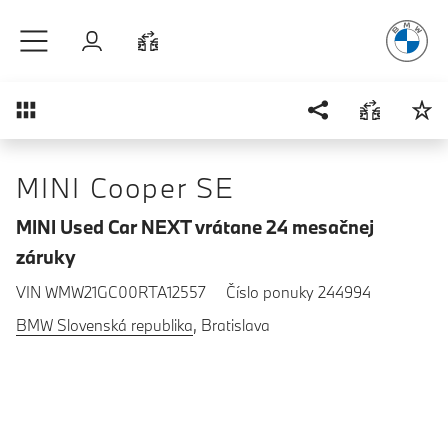
Radosť
z ja
Prejsť na hlavný obsah
Prihlásenie
Porovnať
Prehľad
MINI Cooper SE
MINI Used Car NEXT vrátane 24 mesačnej
záruky
VIN WMW21GC00RTA12557
Číslo ponuky 244994
BMW Slovenská republika
, Bratislava