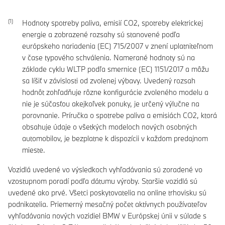
Hodnoty spotreby paliva, emisií CO2, spotreby elektrickej
energie a zobrazené rozsahy sú stanovené podľa
európskeho nariadenia (EC) 715/2007 v znení uplatniteľnom
v čase typového schválenia. Namerané hodnoty sú na
základe cyklu WLTP podľa smernice (EC) 1151/2017 a môžu
sa líšiť v závislosti od zvolenej výbavy. Uvedený rozsah
hodnôt zohľadňuje rôzne konfigurácie zvoleného modelu a
nie je súčasťou akejkoľvek ponuky, je určený výlučne na
porovnanie. Príručka o spotrebe paliva a emisiách CO2, ktorá
obsahuje údaje o všetkých modeloch nových osobných
automobilov, je bezplatne k dispozícii v každom predajnom
mieste.
Vozidlá uvedené vo výsledkoch vyhľadávania sú zoradené vo
vzostupnom poradí podľa dátumu výroby. Staršie vozidlá sú
uvedené ako prvé. Všetci poskytovatelia na online trhovisku sú
podnikatelia. Priemerný mesačný počet aktívnych používateľov
vyhľadávania nových vozidiel BMW v Európskej únii v súlade s