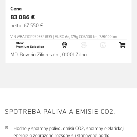
Cena
83 086 €
netto 67 550 €
VIN WBA71GP0709341835 | EURO 6e, 179g CO2/100 km, 7.9l/100 km
MD-Bavaria Žilina s.r.o., 01001 Žilina
SPOTREBA PALIVA A EMISIE CO2.
Hodnoty spotreby paliva, emisií CO2, spotreby elektrickej
energie a zobrazené rozsahy sú stanovené podľa