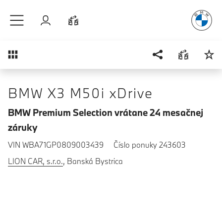
Radosť
z ja
Prejsť na hlavný obsah
Prihlásenie
Porovnať
Prehľad
BMW X3 M50i xDrive
BMW Premium Selection vrátane 24 mesačnej
záruky
VIN WBA71GP0809003439
Číslo ponuky 243603
LION CAR, s.r.o.
, Banská Bystrica