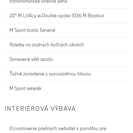
Panoramatické strešné okno
20" M Lt/ALy w.Double-spoke 1036 M Bicolour
M Sport brzdy červené
Roletky na zadných bočných oknách
Stmavené sklá vzadu
Ťažné zariadenie s vysúvateľnou hlavou
M Sport exteriér
INTERIÉROVÁ VÝBAVA
El.nastavenie predných sedadiel s pamäťou pre