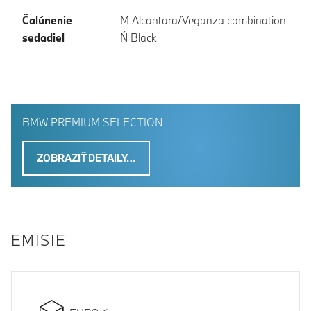
Čalúnenie
M Alcantara/Veganza combination
sedadiel
Ń Black
BMW PREMIUM SELECTION
ZOBRAZIŤ DETAILY…
EMISIE