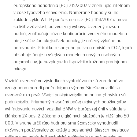
európskeho nariadenia (EC) 715/2007 v znení uplatniteľnom
v čase typového schválenia. Namerané hodnoty sú na
základe cyklu WLTP podľa smernice (EC) 1151/2017 a môžu
sa líšiť v závislosti od zvolenej výbavy. Uvedený rozsah
hodnôt zohľadňuje rôzne konfigurácie zvoleného modelu a
nie je súčasťou akejkoľvek ponuky, je určený výlučne na
porovnanie. Príručka o spotrebe paliva a emisiách CO2, ktorá
obsahuje údaje o všetkých modeloch nových osobných
automobilov, je bezplatne k dispozícii v každom predajnom
mieste.
Vozidlá uvedené vo výsledkoch vyhľadávania sú zoradené vo
vzostupnom poradí podľa dátumu výroby. Staršie vozidlá sú
uvedené ako prvé. Všetci poskytovatelia na online trhovisku sú
podnikatelia. Priemerný mesačný počet aktívnych používateľov
vyhľadávania nových vozidiel BMW v Európskej únii v súlade s
článkom 24 ods. 2 Zákona o digitálnych službách je nižší ako 50
000. V snahe určiť túto hodnotu sme štatisticky vyhodnotili
aktívnych používateľov za každý z posledných šiestich mesiacov,
pričom sme zohľadnili technické požiadavky a požiadavky na