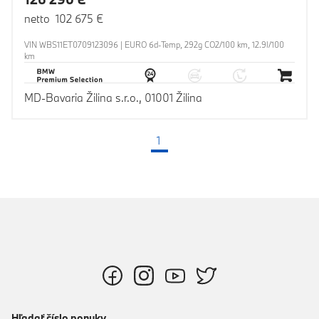
netto 102 675 €
VIN WBS11ET0709123096 | EURO 6d-Temp, 292g CO2/100 km, 12.9l/100
km
MD-Bavaria Žilina s.r.o., 01001 Žilina
1
(aktuálna strana)
Hľadať číslo ponuky