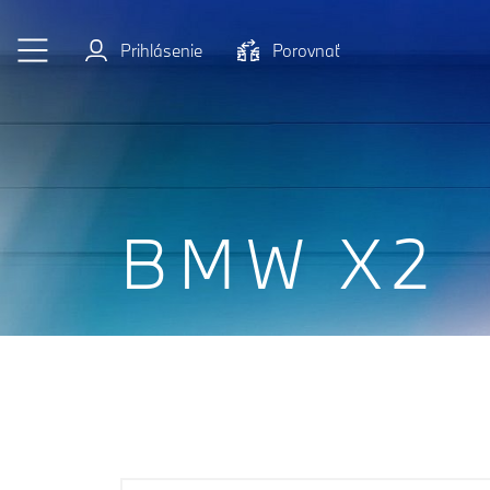
Prejsť na hlavný obsah
Prihlásenie
Porovnať
BMW X2