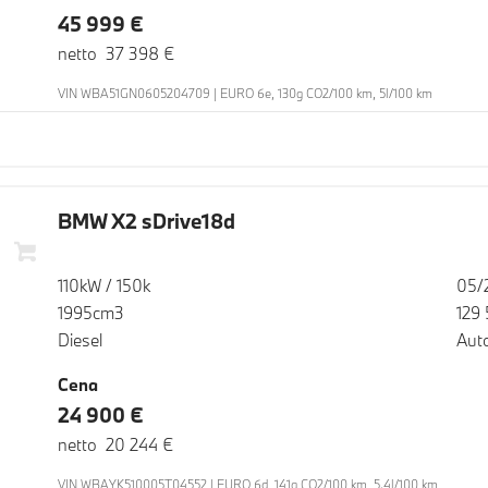
45 999 €
netto 37 398 €
VIN WBA51GN0605204709 | EURO 6e, 130g CO2/100 km, 5l/100 km
BMW X2 sDrive18d
110kW / 150k
05/
1995cm3
129
Diesel
Aut
Cena
24 900 €
netto 20 244 €
VIN WBAYK510005T04552 | EURO 6d, 141g CO2/100 km, 5.4l/100 km