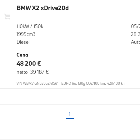
BMW X2 xDrive20d
110kW / 150k
05/
1995cm3
28 
Diesel
Aut
Cena
48 200 €
netto 39 187 €
VIN WBA51GN0305Z41561 | EURO 6e, 130g CO2/100 km, 4.9l/100 km
1
(aktuálna strana)