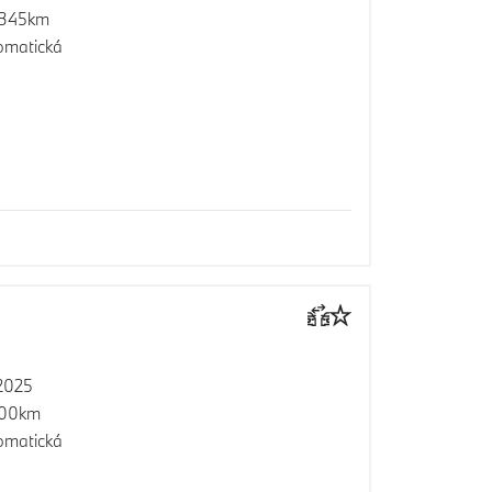
 345km
omatická
2025
900km
omatická