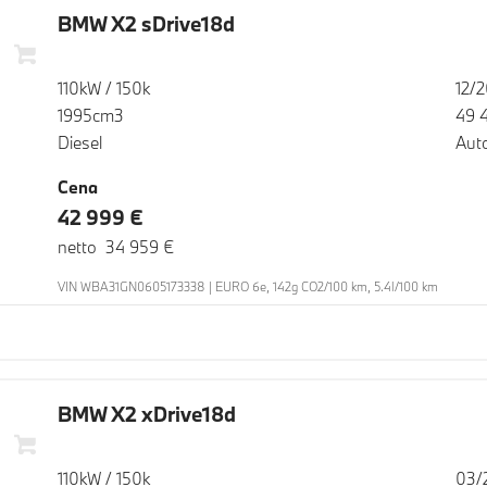
BMW X2 sDrive18d
110kW / 150k
12/
1995cm3
49 
Diesel
Aut
Cena
42 999 €
netto 34 959 €
VIN WBA31GN0605173338 | EURO 6e, 142g CO2/100 km, 5.4l/100 km
BMW X2 xDrive18d
110kW / 150k
03/