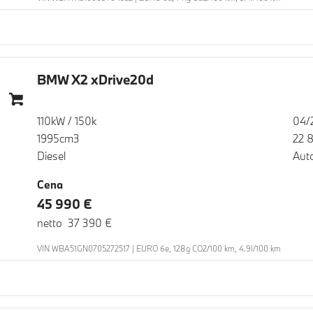
BMW X2 xDrive20d
110kW / 150k
04/
1995cm3
22 
Diesel
Aut
Cena
45 990 €
netto 37 390 €
VIN WBA51GN0705272517 | EURO 6e, 128g CO2/100 km, 4.9l/100 km