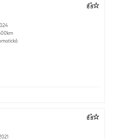
2024
400km
omatická
2021