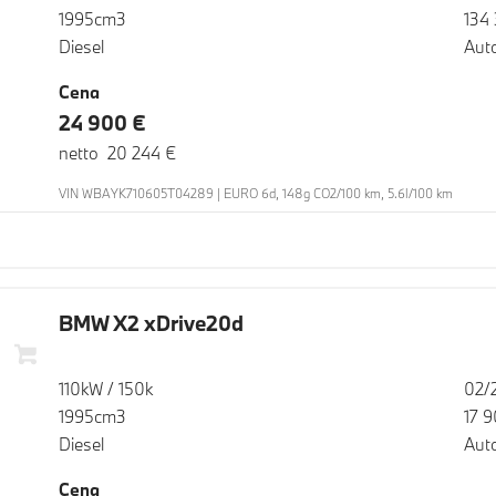
1995cm3
134
Diesel
Aut
Cena
24 900 €
netto 20 244 €
VIN WBAYK710605T04289 | EURO 6d, 148g CO2/100 km, 5.6l/100 km
BMW X2 xDrive20d
110kW / 150k
02/
1995cm3
17 
Diesel
Aut
Cena