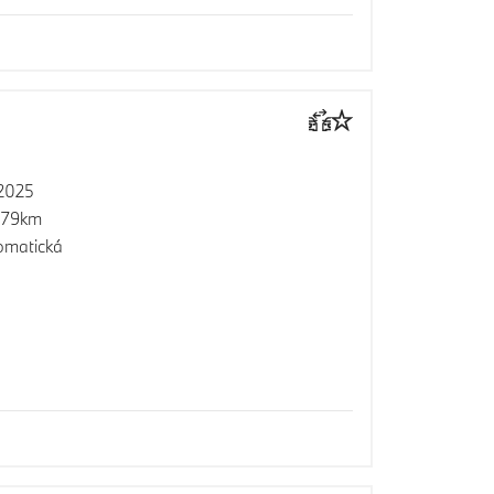
2025
879km
omatická