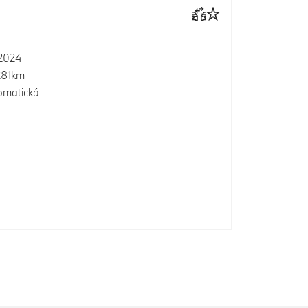
2024
281km
omatická